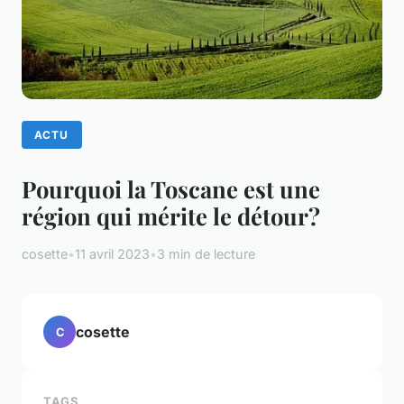
ACTU
Pourquoi la Toscane est une
région qui mérite le détour?
cosette
•
11 avril 2023
•
3 min de lecture
cosette
C
TAGS